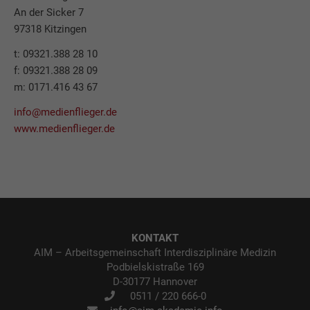
An der Sicker 7
97318 Kitzingen
t: 09321.388 28 10
f: 09321.388 28 09
m: 0171.416 43 67
info@medienflieger.de
www.medienflieger.de
KONTAKT
AIM – Arbeitsgemeinschaft Interdisziplinäre Medizin
Podbielskistraße 169
D-30177 Hannover
0511 / 220 666-0