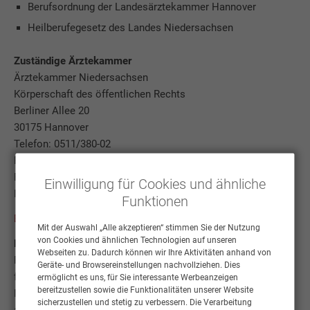
Berufsordnung der Landesärztekammer Hannover
Heilberufegesetz des Landes Niedersachsen
Zuständige Ärztekammer
Ärztekammer Niedersachsen
Körperschaft des öffentlichen Rechts
Berliner Allee 20
30175 Hannover
Telefon: 0511/380-02
Fax: 0511/3802-2199
E-Mail:
info@aekn.de
Einwilligung für Cookies und ähnliche
Internet:
www.aekn.de
Funktionen
Berufsordnung der Ärztekammer Niedersachsen (PDF)
Mit der Auswahl „Alle akzeptieren“ stimmen Sie der Nutzung
von Cookies und ähnlichen Technologien auf unseren
Haftungsausschluss
Webseiten zu. Dadurch können wir Ihre Aktivitäten anhand von
Für Links, die von unseren zu anderen Seiten im Internet
Geräte- und Browsereinstellungen nachvollziehen. Dies
führen, übernehmen wir keinerlei Verantwortung in Bezug auf
ermöglicht es uns, für Sie interessante Werbeanzeigen
bereitzustellen sowie die Funktionalitäten unserer Website
Inhalt und Gestaltung dieser Seiten. Diese Erklärung gilt für
sicherzustellen und stetig zu verbessern. Die Verarbeitung