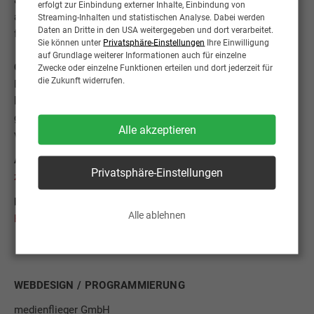
alle auf unserer Internetpräsenz angezeigten Links und für
erfolgt zur Einbindung externer Inhalte, Einbindung von
alle Inhalte der Seiten, zu denen bei uns angemeldete Links
Streaming-Inhalten und statistischen Analyse. Dabei werden
Daten an Dritte in den USA weitergegeben und dort verarbeitet.
führen.
Sie können unter
Privatsphäre-Einstellungen
Ihre Einwilligung
auf Grundlage weiterer Informationen auch für einzelne
Copyright-Hinweis
Zwecke oder einzelne Funktionen erteilen und dort jederzeit für
die Zukunft widerrufen.
Die Rechte am kompletten Inhalt dieses Internetauftritts
liegen einzig bei den Urhebern. Sie sind entsprechend
geschützt, Verletzungen des Copyrights werden juristisch
Alle akzeptieren
verfolgt.
AGB
Privatsphäre-Einstellungen
zu den Allgemeinen Geschäftsbedingungen »
Datenschutz
Alle ablehnen
Hinweise zum Datenschutz »
WEBDESIGN / PROGRAMMIERUNG
medienflieger GmbH