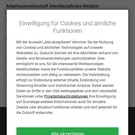
Arbeitsgemeinschaft Interdisziplinäre Medizin
Podbielskistraße 169
D-30177 Hannover
Einwilligung für Cookies und ähnliche
Funktionen
Telefon: 0511 / 220 666-0
E-Mail:
info@aim-akademie.info
Mit der Auswahl „Alle akzeptieren“ stimmen Sie der Nutzung
von Cookies und ähnlichen Technologien auf unseren
aim-akademie.info
Webseiten zu. Dadurch können wir Ihre Aktivitäten anhand von
Geräte- und Browsereinstellungen nachvollziehen. Dies
Kontaktformular
ermöglicht es uns, für Sie interessante Werbeanzeigen
bereitzustellen sowie die Funktionalitäten unserer Website
Unser Kontaktformular ist bis auf Weiteres deaktiviert.
sicherzustellen und stetig zu verbessern. Die Verarbeitung
erfolgt zur Einbindung externer Inhalte, Einbindung von
Bitte senden Sie uns direkt eine E-Mail mit Ihrem Anliegen.
Streaming-Inhalten und statistischen Analyse. Dabei werden
Daten an Dritte in den USA weitergegeben und dort verarbeitet.
Sie können unter
Privatsphäre-Einstellungen
Ihre Einwilligung
auf Grundlage weiterer Informationen auch für einzelne
Zwecke oder einzelne Funktionen erteilen und dort jederzeit für
die Zukunft widerrufen.
KONTAKT
AIM – Arbeitsgemeinschaft Interdisziplinäre Medizin
Alle akzeptieren